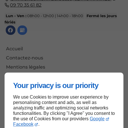
09 70 35 61 82
Lun - Ven :
08h00 - 12h00 | 14h00 - 18h00
Fermé les jours
fériés
Accueil
Contactez-nous
Mentions légales
Plan du site
Your privacy is our priority
We use Cookies to improve user experience by
Haut de page
personalising content and ads, as well as
analyzing traffic and optimizing social networks
functionalities. By clicking "I Agree" you consent to
the use of Cookies from our providers
Google
Facebook
.