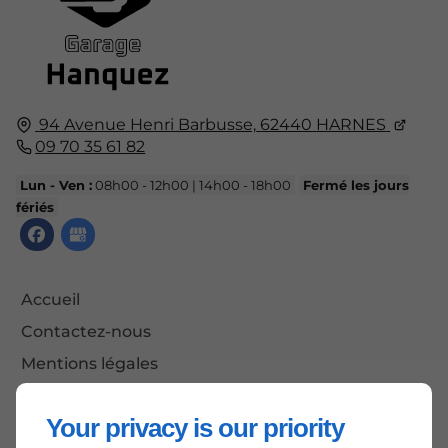
94 Avenue Henri Barbusse,
62440
HARNES
09 70 35 61 82
Lun - Ven :
08h00 - 12h00 | 14h00 - 18h00
Fermé les jours
fériés
Accueil
Contactez-nous
Mentions légales
Plan du site
Your privacy is our priority