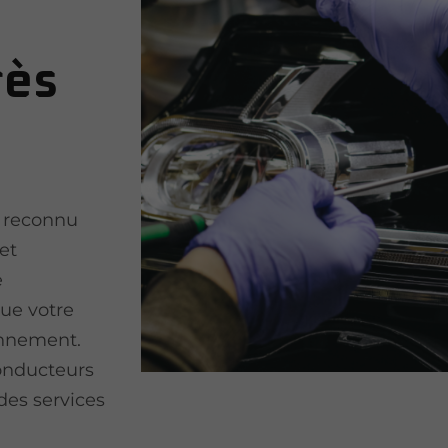
e
rès
t reconnu
et
e
ue votre
ionnement.
onducteurs
des services