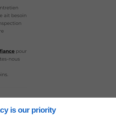
ntretien
e ait besoin
inspection
re
fiance
pour
ites-nous
ins.
cy is our priority