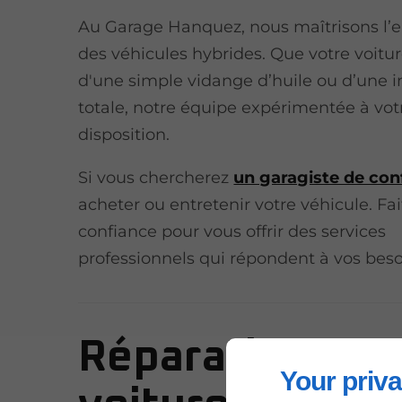
Au Garage Hanquez, nous maîtrisons l’e
des véhicules hybrides. Que votre voitur
d'une simple vidange d’huile ou d’une 
totale, notre équipe expérimentée à vot
disposition.
Si vous chercherez
un garagiste de con
acheter ou entretenir votre véhicule. Fa
confiance pour vous offrir des services
professionnels qui répondent à vos beso
Réparations de
Your priva