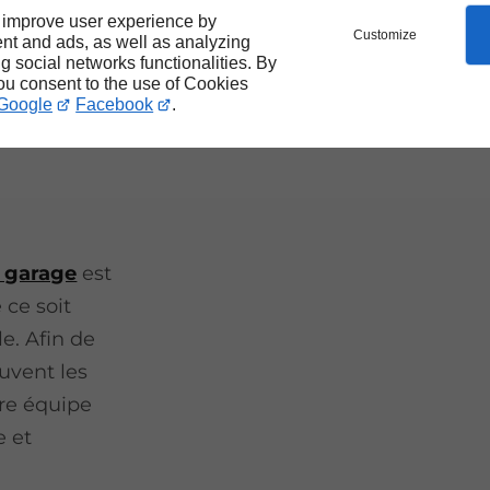
 improve user experience by
Customize
nt and ads, as well as analyzing
ng social networks functionalities. By
you consent to the use of Cookies
Google
Facebook
.
e
 garage
est
 ce soit
e. Afin de
uvent les
tre équipe
e et