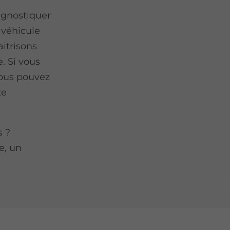
agnostiquer
 véhicule
itrisons
. Si vous
vous pouvez
te
s ?
e, un