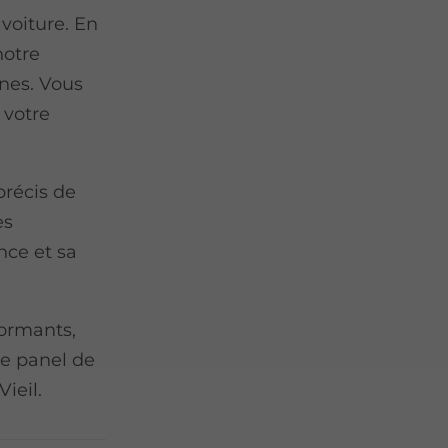
voiture. En
notre
nnes. Vous
 votre
précis de
es
nce et sa
formants,
ge panel de
ieil.