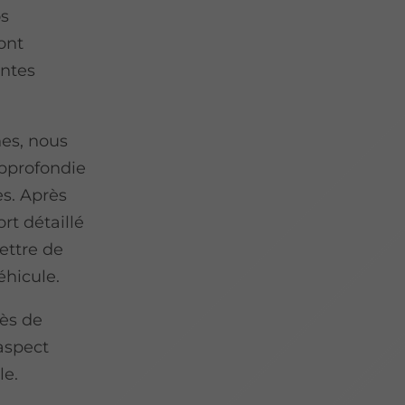
os
ont
entes
nes, nous
pprofondie
es. Après
rt détaillé
ettre de
éhicule.
ès de
’aspect
le.