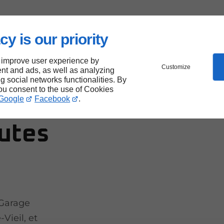
e
cy is our priority
 improve user experience by
Customize
nt and ads, as well as analyzing
 pour
ng social networks functionalities. By
you consent to the use of Cookies
Google
Facebook
.
outes
 Garage
Vieil, et