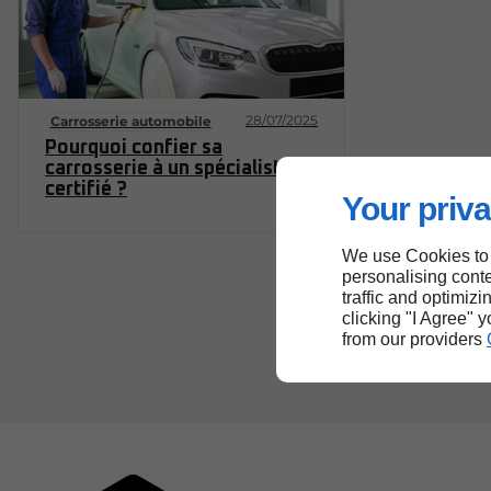
28/07/2025
Carrosserie automobile
Pourquoi confier sa
carrosserie à un spécialiste
certifié ?
Your priva
We use Cookies to
personalising conte
traffic and optimizi
clicking "I Agree" 
from our providers