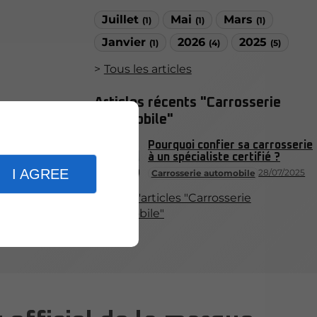
Juillet
Mai
Mars
(1)
(1)
(1)
Janvier
2026
2025
(1)
(4)
(5)
Tous les articles
Articles récents "Carrosserie
automobile"
Pourquoi confier sa carrosserie
à un spécialiste certifié ?
I AGREE
28/07/2025
Carrosserie automobile
Plus d'articles "Carrosserie
automobile"