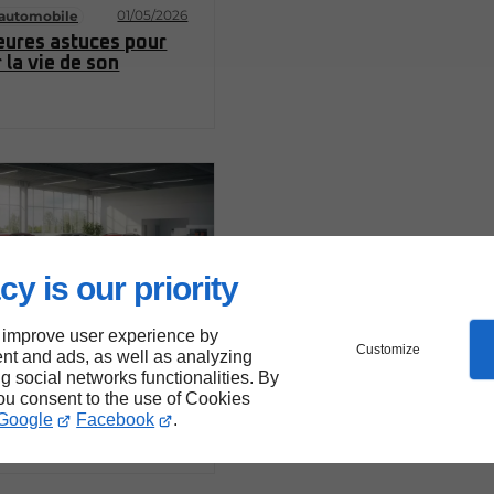
01/05/2026
 automobile
eures astuces pour
 la vie de son
cy is our priority
 improve user experience by
Customize
nt and ads, as well as analyzing
01/07/2026
uf
ng social networks functionalities. By
neufs : les critères à
you consent to the use of Cookies
en compte avant
Google
Facebook
.