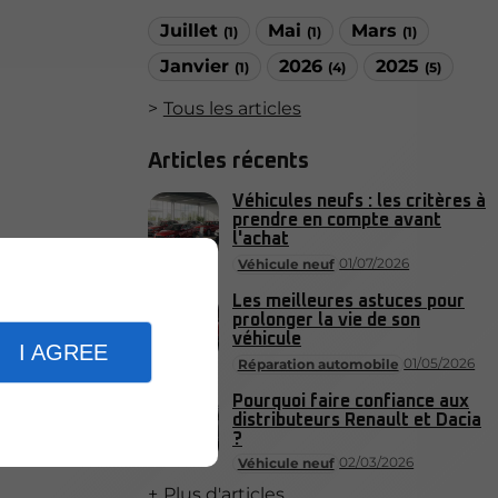
Juillet
Mai
Mars
(1)
(1)
(1)
Janvier
2026
2025
(1)
(4)
(5)
Tous les articles
Articles récents
Véhicules neufs : les critères à
prendre en compte avant
l'achat
01/07/2026
Véhicule neuf
Les meilleures astuces pour
prolonger la vie de son
véhicule
I AGREE
01/05/2026
Réparation automobile
Pourquoi faire confiance aux
distributeurs Renault et Dacia
?
02/03/2026
Véhicule neuf
Plus d'articles