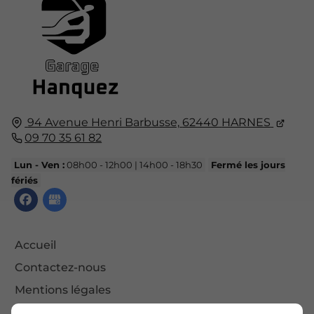
94 Avenue Henri Barbusse,
62440
HARNES
09 70 35 61 82
Lun - Ven :
08h00 - 12h00 | 14h00 - 18h30
Fermé les jours
fériés
Accueil
Contactez-nous
Mentions légales
Plan du site